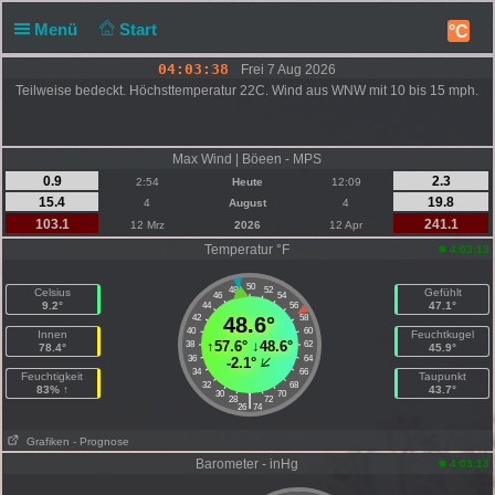
Menü
Start
°C
04:03:38
Frei 7 Aug 2026
Teilweise bedeckt. Höchsttemperatur 22C. Wind aus WNW mit 10 bis 15 mph.
Max Wind | Böeen - MPS
0.9
2.3
2:54
Heute
12:09
15.4
19.8
4
August
4
103.1
241.1
12 Mrz
2026
12 Apr
Temperatur °F
4:03:13
50
48
52
Celsius
Gefühlt
46
54
9.2°
47.1°
44
56
42
48.6°
58
40
60
Innen
Feuchtkugel
↑
57.6°
↓
48.6°
38
62
78.4°
45.9°
36
64
-2.1°
34
66
Feuchtigkeit
Taupunkt
32
68
83% ↑
43.7°
30
70
|
28
72
26
74
Grafiken
- Prognose
Barometer - inHg
4:03:13