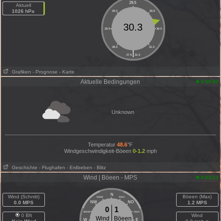
29.5
Aktuell
1026 hPa
29.0
30.0
30.3
28.5
30.5
28.0
31.0
|
27.5
31.5
Grafiken
- Prognose
- Karte
Aktuelle Bedingungen
3:50:00
Unknown
Temperatur
48.6
°F
Windgeschwindigkeit-Böeen
0-1.2
mph
Geschichte
- Flughafen
- Erdbeben
- Blitz
Wind | Böeen - MPS
4:03:13
N
Wind (Schnitt)
Böeen (Max)
NNW
NNO
0.0 MPS
NW
NO
1.2 MPS
0
1
WNW
ONO
0 Bft
Wind
Wind
Böeen
W
E