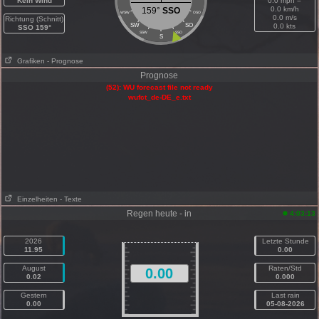
Kein Wind
0.0 mph =
0.0 km/h
159°
SSO
WSW
OSO
0.0 m/s
Richtung (Schnitt)
SW
SO
0.0 kts
SSO 159°
SSW
SSO
S
Grafiken
- Prognose
Prognose
(52): WU forecast file not ready
wufct_de-DE_e.txt
Einzelheiten
- Texte
Regen heute - in
4:03:13
2026
Letzte Stunde
11.95
0.00
August
Raten/Std
0.00
0.02
0.000
Gestern
Last rain
0.00
05-08-2026