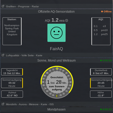
Grafiken
- Prognose
- Radar
Offizielle AQ-Sensorstation
Offline
1.2
Station
:
AQI
:
AQI:
eea
Northampton
0.1
o3
Spring Park
0.5
pm10
United
1.2
pm25
Kingdom
FairAQ
Luftqualität
- Volle Seite
- Karte
Sonne, Mond und Weltraum
4:03:33
11
13
Tageslicht
Dunkelheit
10
14
15 Std.12 Min.
09
15
8 Std.47 Min.
08
16
Geschätzt:
07
17
Sonnenaufgang
Sonnenuntergang
1
28
06
18
05:32
Std.
Min.
20:45
05
19
Heute
Heute
zum Sonnen-
04
20
aufgang
03
21
Azimut
Höhe
02
22
42.6° NO
01
23
-11.8°
Mondinfo
- Aurora
- Meteore
- Karte
- ISS
Mondphasen
4:03:33