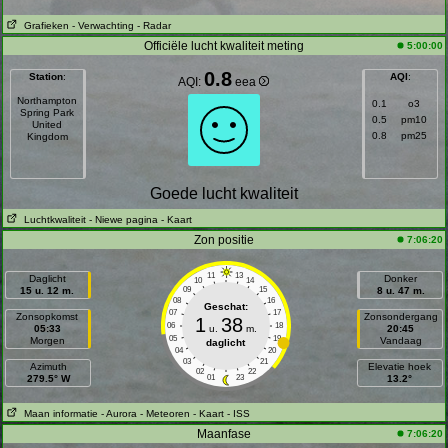
Grafieken
- Verwachting
- Radar
Officiële lucht kwaliteit meting
5:00:00
0.8
Station
:
AQI
:
AQI:
eea
Northampton
0.1
o3
Spring Park
0.5
pm10
United
0.8
pm25
Kingdom
Goede lucht kwaliteit
Luchtkwaliteit
- Niewe pagina
- Kaart
Zon positie
7:06:20
11
13
Daglicht
Donker
10
14
15 u. 12 m.
09
15
8 u. 47 m.
08
16
Geschat:
07
17
Zonsopkomst
Zonsondergang
1
38
06
18
05:33
u.
m.
20:45
05
19
Morgen
Vandaag
daglicht
04
20
03
21
Azimuth
Elevatie hoek
02
22
279.5° W
01
23
13.2°
Maan informatie
- Aurora
- Meteoren
- Kaart
- ISS
Maanfase
7:06:20