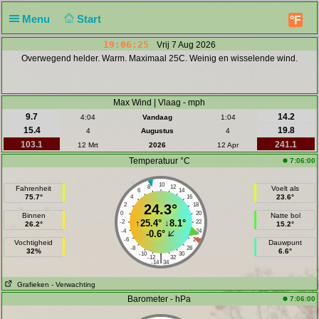
Menu
Start
°F
19:06:26
Vrij 7 Aug 2026
Overwegend helder. Warm. Maximaal 25C. Weinig en wisselende wind.
Max Wind | Vlaag - mph
9.7
14.2
4:04
Vandaag
1:04
15.4
19.8
4
Augustus
4
103.1
241.1
12 Mrt
2026
12 Apr
Temperatuur °C
7:06:00
10
8
12
Fahrenheit
Voelt als
6
14
75.7°
23.6°
4
16
2
24.3°
18
0
20
Binnen
Natte bol
↑
25.4°
↓
8.1°
-2
22
26.2°
15.2°
-4
24
-0.6°
-6
26
Vochtigheid
Dauwpunt
-8
28
32%
6.6°
-10
30
|
-12
32
-14
34
Grafieken
- Verwachting
Barometer - hPa
7:06:00