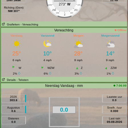
Zeer zwak
22 mi
273°
W
WZW
OZO
Richting (Gem)
ZW
ZO
NW 307°
ZZW
ZZO
Z
Grafieken
- Verwachting
Verwachting
Offline
Vandaag
Vanavond
Morgen
Morgenavond
25°
10°
28°
14°
6 mph
4 mph
9 mph
9 mph
W
WZW
Z
ZZW
2%
6%
3%
1%
Details
- Teksten
Neerslag Vandaag - mm
7:06:00
2026
Laatste uur
303.6
0.0
Augustus
Snelh. /uur
0.0
0.6
0.000
Gisteren
Last rain
0.0
05-08-2026