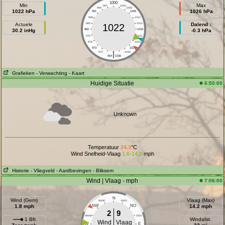
1000
Min
Max
997
1003
994
1006
1022 hPa
1026 hPa
991
1009
988
1012
Actuele
985
1015
Dalend ↓
1022
30.2 inHg
982
1018
-0.3 hPa
979
1021
976
1024
973
1027
|
970
1030
964
1036
Grafieken
- Verwachting
- Kaart
Huidige Situatie
6:50:00
Unknown
Temperatuur
24.3
°C
Wind Snelheid-Vlaag
1.6-14.2
mph
Historie
- Vliegveld
- Aardbevingen
- Bliksem
Wind | Vlaag - mph
7:06:00
N
Wind (Gem)
Vlaag (Max)
NNW
NNO
1.8 mph
NW
NO
14.2 mph
2
9
WNW
ONO
1 Bft
Windafst.
Wind
Vlaag
W
E