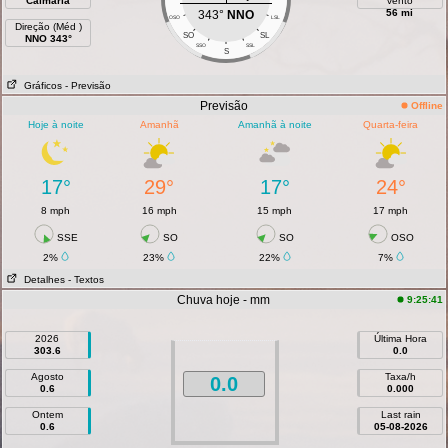
Calmaria
vento
56 mi
343°
NNO
OSO
LSL
Direção (Méd )
SO
SL
NNO 343°
SSO
SSL
S
Gráficos
- Previsão
Previsão
Offline
Hoje à noite
Amanhã
Amanhã à noite
Quarta-feira
17°
29°
17°
24°
8 mph
16 mph
15 mph
17 mph
SSE
SO
SO
OSO
2%
23%
22%
7%
Detalhes
- Textos
Chuva hoje - mm
9:25:41
2026
Última Hora
303.6
0.0
Agosto
Taxa/h
0.0
0.6
0.000
Ontem
Last rain
0.6
05-08-2026