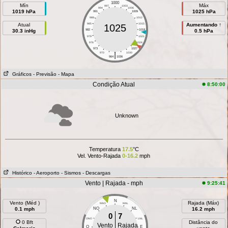
1000
Mín
Máx
997
1003
994
1006
1019 hPa
1025 hPa
991
1009
988
1012
Atual
985
1015
Aumentando ↑
1025
30.3 inHg
982
1018
0.5 hPa
979
1021
976
1024
973
1027
|
970
1030
964
1036
Gráficos
- Previsão
- Mapa
Condição Atual
8:50:00
Unknown
Temperatura
17.5
°C
Vel. Vento-Rajada
0-16.2
mph
Histórico
- Aeroporto
- Sismos
- Descargas
Vento | Rajada - mph
9:25:41
N
Vento (Méd )
Rajada (Máx)
NNO
NNL
0.1 mph
NO
NL
16.2 mph
0
7
ONO
LNL
0 Bft
Distância do
Vento
Rajada
O
E