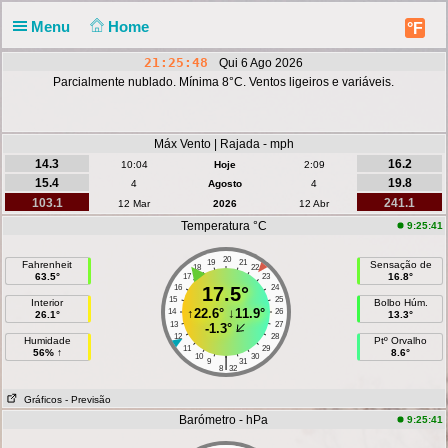
Menu
Home
°F
21:25:49
Qui 6 Ago 2026
Parcialmente nublado. Mínima 8°C. Ventos ligeiros e variáveis.
Máx Vento | Rajada - mph
14.3
16.2
10:04
Hoje
2:09
15.4
19.8
4
Agosto
4
103.1
241.1
12 Mar
2026
12 Abr
Temperatura °C
9:25:41
20
19
21
Fahrenheit
Sensação de
18
22
63.5°
16.8°
17
23
16
17.5°
24
15
25
Interior
Bolbo Húm.
↑
22.6°
↓
11.9°
14
26
26.1°
13.3°
13
27
-1.3°
12
28
Humidade
Ptº Orvalho
11
29
56% ↑
8.6°
10
30
|
9
31
8
32
Gráficos
- Previsão
Barómetro - hPa
9:25:41