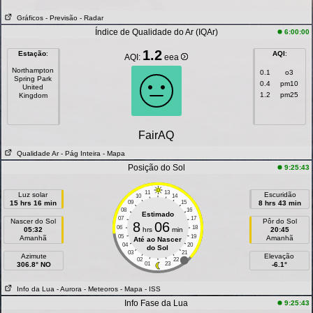
Gráficos
- Previsão
- Radar
Índice de Qualidade do Ar (IQAr)
6:00:00
1.2
Estação
:
AQI
:
AQI:
eea
Northampton
0.1
o3
Spring Park
0.4
pm10
United
1.2
pm25
Kingdom
FairAQ
Qualidade Ar
- Pág Inteira
- Mapa
Posição do Sol
9:25:43
11
13
Luz solar
Escuridão
10
14
15 hrs 16 min
09
15
8 hrs 43 min
08
16
Estimado
07
17
Nascer do Sol
Pôr do Sol
8
06
06
18
05:32
hrs
min
20:45
05
19
Amanhã
Amanhã
Até ao Nascer
04
20
do Sol
03
21
Azimute
Elevação
02
22
306.8° NO
01
23
-6.1°
Info da Lua
- Aurora
- Meteoros
- Mapa
- ISS
Info Fase da Lua
9:25:43