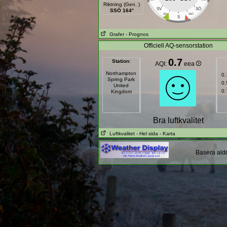
Riktning (Gen. )
SÖ
SV
SSÖ 164°
SSV
SSÖ
S
Grafer
- Prognos
Officiell AQ-sensorstation
0.7
Station
:
AQI:
eea
Northampton
0.
Spring Park
0.
United
0.
Kingdom
Bra luftkvalitet
Luftkvalitet
- Hel sida
- Karta
Basera aldr