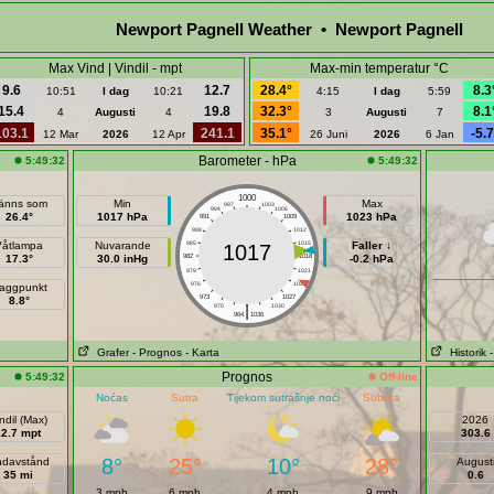
Newport Pagnell Weather • Newport Pagnell
Max Vind | Vindil - mpt
Max-min temperatur °C
9.6
12.7
28.4°
8.3
10:51
I dag
10:21
4:15
I dag
5:59
15.4
19.8
32.3°
8.1
4
Augusti
4
3
Augusti
7
103.1
241.1
35.1°
-5.7
12 Mar
2026
12 Apr
26 Juni
2026
6 Jan
Barometer - hPa
5:49:32
5:49:32
1000
änns som
Min
Max
997
1003
994
1006
26.4°
1017 hPa
1023 hPa
991
1009
988
1012
Våtlampa
Nuvarande
985
1015
Faller ↓
1017
17.3°
30.0 inHg
982
1018
-0.2 hPa
979
1021
976
1024
aggpunkt
973
1027
8.8°
|
970
1030
964
1036
Grafer
- Prognos
- Karta
Historik
Prognos
5:49:32
Off-line
Noćas
Sutra
Tijekom sutrašnje noći
Subota
ndil (Max)
2026
12.7 mpt
303.6
8°
25°
10°
28°
ndavstånd
August
35 mi
0.6
3 mph
6 mph
4 mph
9 mph