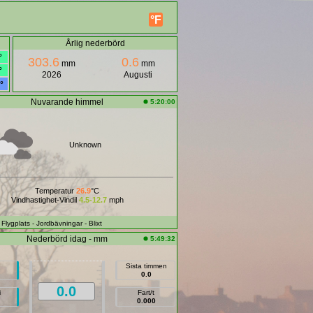
°F
Årlig nederbörd
°
303.6
0.6
mm
mm
°
2026
Augusti
°
Nuvarande himmel
5:20:00
Unknown
Temperatur
26.9
°C
Vindhastighet-Vindil
4.5-12.7
mph
- Flygplats
- Jordbävningar
- Blixt
Nederbörd idag - mm
5:49:32
Sista timmen
0.0
0.0
i
Fart/t
0.000