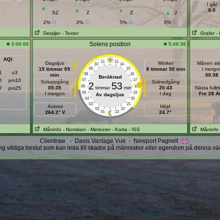
I går
0.0
SZ
Z
Z
J
2%
3%
5%
3%
Detaljer
- Texter
Grafer
-
Solens position
3:00:00
5:49:36
AQI
:
11
13
Dagsljus
Mörker
Månen sti
10
14
15 timmar 09
09
15
8 timmar 50 min
I morgo
1
o3
08
16
min
00:38
Beräknad
5
pm10
07
17
Soluppgång
Solnedgång
2
53
06
18
05:35
timmar
min
20:43
Nästa full
7
pm25
05
19
I morgon
I dag
Fre 28 A
Av dagsljus
04
20
03
21
Azimut
Höjd
02
22
264.2° V
01
23
24.7°
Måninfo
- Norrsken
- Meteorer
- Karta
- ISS
Måninfo
Clientraw - Davis Vantage Vue - Newport Pagnell
ig viktiga beslut som kan leda till skador på människor eller egendom på denna vä