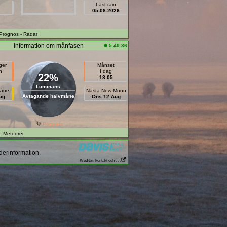
Last rain
05-08-2026
 Prognos
- Radar
Information om månfasen
5:49:36
ger
Månset
n
I dag
22%
18:05
Luminans
måne
Nästa New Moon
Avtagande halvmåne
ug
Ons 12 Aug
Perseids
- Meteorer
derinformation.
Krediter, kontakt och . . .