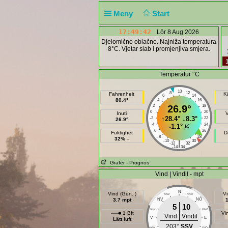
Meny
Start
17:49:42
Lör 8 Aug 2026
Djelomično oblačno. Najniža temperatura
8°C. Vjetar slab i promjenjiva smjera.
Temperatur °C
10
8
12
Fahrenheit
K
6
14
80.4°
4
16
2
26.9°
18
0
20
Inuti
↑
28.4°
↓
8.3°
-2
22
26.9°
-4
24
-1.1°
-6
26
Fuktighet
D
-8
28
32% ↓
-10
30
|
-12
32
-14
34
Grafer
- Prognos
Vind | Vindil - mpt
N
Vind (Gen. )
Vi
NNV
NNÖ
NÖ
3.7 mpt
NV
5
10
VNV
ÖNÖ
1 Bft
Vi
Vind
Vindil
V
E
Lätt luft
203°
SSV
VSV
ÖSÖ