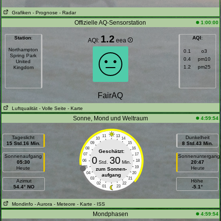
Grafiken
- Prognose
- Radar
Offizielle AQ-Sensorstation
1:00:00
1.2
Station
:
AQI
:
AQI:
eea
Northampton
0.1
o3
Spring Park
0.4
pm10
United
1.2
pm25
Kingdom
FairAQ
Luftqualität
- Volle Seite
- Karte
Sonne, Mond und Weltraum
4:59:54
11
13
Tageslicht
Dunkelheit
10
14
15 Std.16 Min.
09
15
8 Std.43 Min.
08
16
Geschätzt:
07
17
Sonnenaufgang
Sonnenuntergang
0
30
06
18
05:30
Std.
Min.
20:47
05
19
Heute
Heute
zum Sonnen-
04
20
aufgang
03
21
Azimut
Höhe
02
22
54.4° NO
01
23
-5.1°
Mondinfo
- Aurora
- Meteore
- Karte
- ISS
Mondphasen
4:59:54