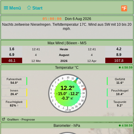
Menü
Start
°F
05:00:00
Don 6 Aug 2026
Nachts zeitweise Nieselregen. Tiefsttemperatur 17C. Wind aus SW mit 10 bis 20
mph.
Max Wind | Böeen - M/S
1.6
4.2
12:41
Heute
12:41
6.9
8.9
4
August
4
46.1
107.8
12 Mrz
2026
12 Apr
Temperatur °C
4:58:59
10
9
11
Fahrenheit
Gefühlt
8
12
54.0°
11.6°
7
13
6
12.2°
14
5
15
Innen
Feuchtkugel
↑
15.0°
↓
12.2°
4
16
26.4°
10.4°
3
17
-0.3°
2
18
Feuchtigkeit
Taupunkt
1
19
82% ↑
9.2°
0
20
|
-1
21
-2
22
Grafiken
- Prognose
Barometer - hPa
4:58:59