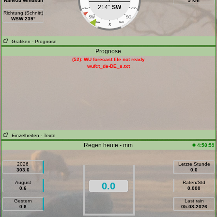
Nahezu Windstill
9 km
214°
SW
WSW
OSO
Richtung (Schnitt)
SW
SO
WSW 239°
SSW
SSO
S
Grafiken
- Prognose
Prognose
(52): WU forecast file not ready
wufct_de-DE_s.txt
Einzelheiten
- Texte
Regen heute - mm
4:58:59
2026
Letzte Stunde
303.6
0.0
August
Raten/Std
0.0
0.6
0.000
Gestern
Last rain
0.6
05-08-2026