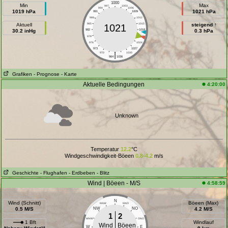
1000
Min
Max
997
1003
994
1006
1019 hPa
1021 hPa
991
1009
988
1012
Aktuell
985
1015
steigend ↑
1021
30.2 inHg
982
1018
0.3 hPa
979
1021
976
1024
973
1027
|
970
1030
964
1036
Grafiken
- Prognose
- Karte
Aktuelle Bedingungen
4:20:00
Unknown
Temperatur
12.2
°C
Windgeschwindigkeit-Böeen
0.8-4.2
m/s
Geschichte
- Flughafen
- Erdbeben
- Blitz
Wind | Böeen - M/S
4:58:59
N
Wind (Schnitt)
Böeen (Max)
NNW
NNO
0.5 M/S
NW
NO
4.2 M/S
1
2
WNW
ONO
1 Bft
Windlauf
Wind
Böeen
W
E