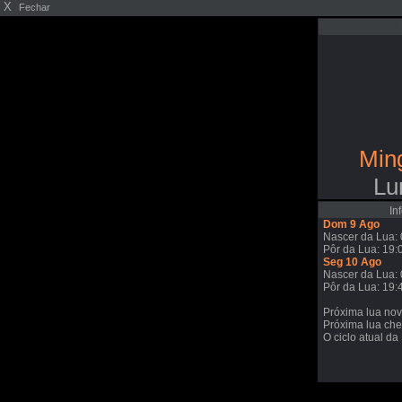
X
Fechar
Min
Lu
In
Dom 9 Ago
Nascer da Lua: 
Pôr da Lua: 19:
Seg 10 Ago
Nascer da Lua: 
Pôr da Lua: 19:
Próxima lua no
Próxima lua che
O ciclo atual da