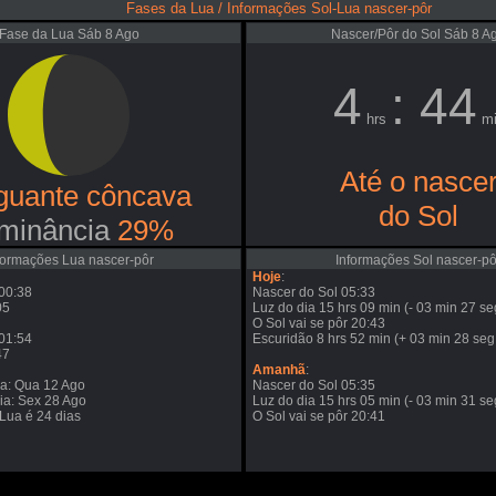
Fases da Lua / Informações Sol-Lua nascer-pôr
Fase da Lua Sáb 8 Ago
Nascer/Pôr do Sol Sáb 8 A
4
: 44
hrs
mi
Até o nasce
guante côncava
do Sol
minância
29%
formações Lua nascer-pôr
Informações Sol nascer-pô
Hoje
:
00:38
Nascer do Sol 05:33
05
Luz do dia 15 hrs 09 min (- 03 min 27 se
O Sol vai se pôr 20:43
01:54
Escuridão 8 hrs 52 min (+ 03 min 28 seg
47
Amanhã
:
va: Qua 12 Ago
Nascer do Sol 05:35
ia: Sex 28 Ago
Luz do dia 15 hrs 05 min (- 03 min 31 se
 Lua é 24 dias
O Sol vai se pôr 20:41