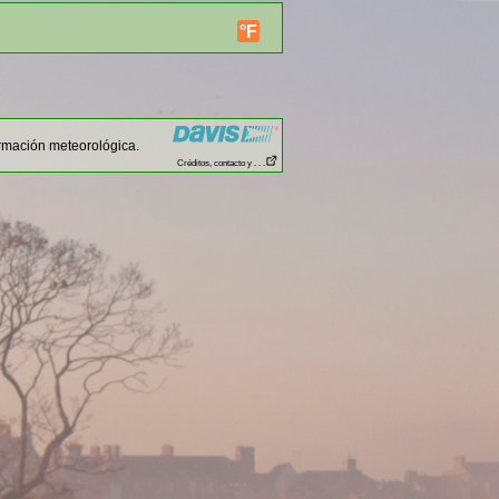
°F
rmación meteorológica.
Créditos, contacto y . . .