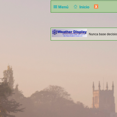
X
Menú
Inicio
Nunca base decisio