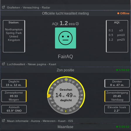
Grafieken
- Verwachting
- Radar
Officiële lucht kwaliteit meting
Offline
1.2
Station
:
AQI
:
AQI:
eea
Northampton
0.1
o3
Spring Park
0.5
pm10
United
1.2
pm25
Kingdom
FairAQ
Luchtkwaliteit
- Niewe pagina
- Kaart
Zon positie
5:56:02
11
13
Daglicht
Donker
10
14
15 u. 12 m.
09
15
8 u. 47 m.
08
16
Geschat:
07
17
Zonsopkomst
Zonsondergang
14
49
06
18
05:33
u.
m.
20:45
05
19
Morgen
Vandaag
daglicht
04
20
03
21
Azimuth
Elevatie hoek
02
22
65.9° ONO
01
23
2.2°
Maan informatie
- Aurora
- Meteoren
- Kaart
- ISS
Maanfase
5:56:02