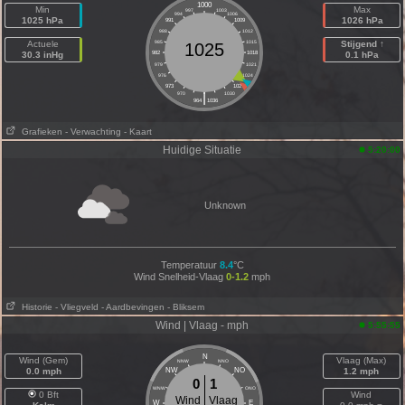
1000
Min
Max
997
1003
994
1006
1025 hPa
1026 hPa
991
1009
988
1012
Actuele
985
1015
Stijgend ↑
1025
30.3 inHg
982
1018
0.1 hPa
979
1021
976
1024
973
1027
|
970
1030
964
1036
Grafieken
- Verwachting
- Kaart
Huidige Situatie
5:20:00
Unknown
Temperatuur
8.4
°C
Wind Snelheid-Vlaag
0-1.2
mph
Historie
- Vliegveld
- Aardbevingen
- Bliksem
Wind | Vlaag - mph
5:55:55
N
Wind (Gem)
Vlaag (Max)
NNW
NNO
0.0 mph
NW
NO
1.2 mph
0
1
WNW
ONO
0 Bft
Wind
Wind
Vlaag
W
E