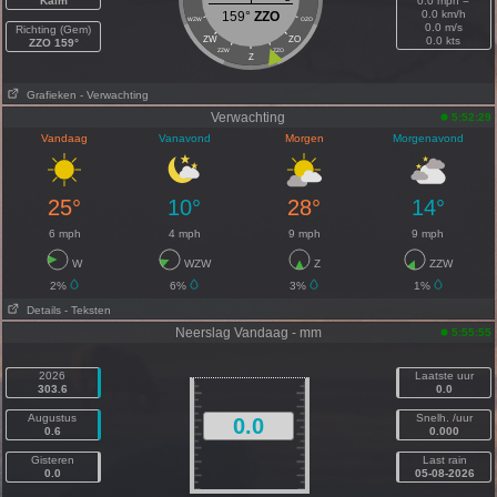
Kalm
0.0 mph =
0.0 km/h
159°
ZZO
WZW
OZO
0.0 m/s
Richting (Gem)
ZW
ZO
0.0 kts
ZZO 159°
ZZW
ZZO
Z
Grafieken
- Verwachting
Verwachting
5:52:29
Vandaag
Vanavond
Morgen
Morgenavond
25°
10°
28°
14°
6 mph
4 mph
9 mph
9 mph
W
WZW
Z
ZZW
2%
6%
3%
1%
Details
- Teksten
Neerslag Vandaag - mm
5:55:55
2026
Laatste uur
303.6
0.0
Augustus
Snelh. /uur
0.0
0.6
0.000
Gisteren
Last rain
0.0
05-08-2026