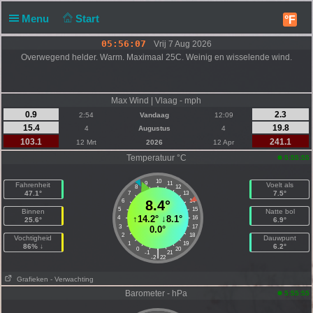
Menu
Start
°F
05:56:07
Vrij 7 Aug 2026
Overwegend helder. Warm. Maximaal 25C. Weinig en wisselende wind.
Max Wind | Vlaag - mph
0.9
2.3
2:54
Vandaag
12:09
15.4
19.8
4
Augustus
4
103.1
241.1
12 Mrt
2026
12 Apr
Temperatuur °C
5:55:55
10
9
11
Fahrenheit
Voelt als
8
12
47.1°
7.5°
7
13
6
8.4°
14
5
15
Binnen
Natte bol
↑
14.2°
↓
8.1°
4
16
25.6°
6.9°
3
17
0.0°
2
18
Vochtigheid
Dauwpunt
1
19
86% ↓
6.2°
0
20
|
-1
21
-2
22
Grafieken
- Verwachting
Barometer - hPa
5:55:55