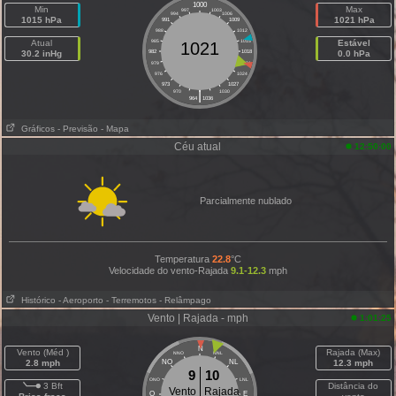
1000
Min
Max
997
1003
994
1006
1015 hPa
1021 hPa
991
1009
988
1012
Atual
985
1015
Estável
1021
30.2 inHg
982
1018
0.0 hPa
979
1021
976
1024
973
1027
|
970
1030
964
1036
Gráficos
- Previsão
- Mapa
Céu atual
12:50:00
Parcialmente nublado
Temperatura
22.8
°C
Velocidade do vento-Rajada
9.1-12.3
mph
Histórico
- Aeroporto
- Terremotos
- Relâmpago
Vento | Rajada - mph
1:01:25
N
Vento (Méd )
Rajada (Max)
NNO
NNL
2.8 mph
NO
NL
12.3 mph
9
10
ONO
LNL
3 Bft
Distância do
Vento
Rajada
O
E