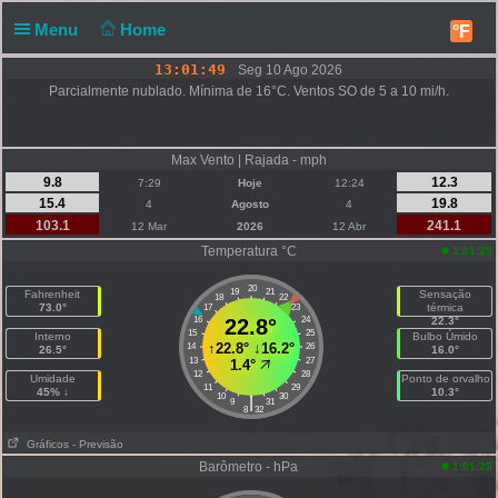
Menu
Home
°F
13:01:49
Seg 10 Ago 2026
Parcialmente nublado. Mínima de 16°C. Ventos SO de 5 a 10 mi/h.
Max Vento | Rajada - mph
9.8
12.3
7:29
Hoje
12:24
15.4
19.8
4
Agosto
4
103.1
241.1
12 Mar
2026
12 Abr
Temperatura °C
1:01:25
20
19
21
Fahrenheit
Sensação
18
22
73.0°
térmica
17
23
16
22.8°
24
22.3°
15
25
Interno
Bulbo Úmido
↑
22.8°
↓
16.2°
14
26
26.5°
16.0°
13
27
1.4°
12
28
Umidade
Ponto de orvalho
11
29
45% ↓
10.3°
10
30
|
9
31
8
32
Gráficos
- Previsão
Barômetro - hPa
1:01:25