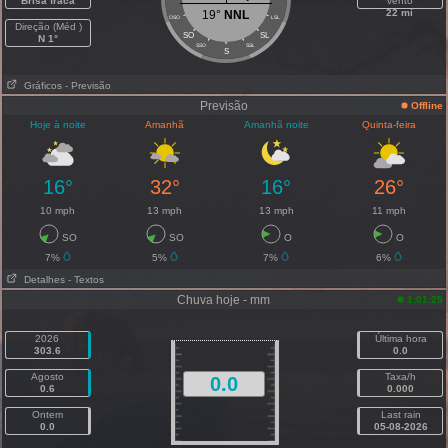
Brisa fraca
vento
22 mi
19°
NNL
OSO
LSL
Direção (Méd )
SO
SL
N 1°
SSO
SSL
S
Gráficos
- Previsão
Previsão
Offline
Hoje à noite
Amanhã
Amanhã noite
Quinta-feira
16°
32°
16°
26°
10 mph
13 mph
13 mph
11 mph
SO
SO
O
O
7%
5%
7%
6%
Detalhes
- Textos
Chuva hoje - mm
1:01:25
2026
Última hora
303.6
0.0
Agosto
Taxa/h
0.0
0.6
0.000
Ontem
Last rain
0.0
05-08-2026