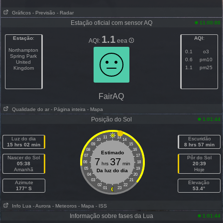
Gráficos
- Previsão
- Radar
Estação oficial com sensor AQ
11:00:00
1.1
Estação
:
AQI
:
AQI:
eea
Northampton
0.1
o3
Spring Park
0.6
pm10
United
1.1
pm25
Kingdom
FairAQ
Qualidade do ar
- Página inteira
- Mapa
Posição do Sol
1:01:44
11
13
Luz do dia
Escuridão
10
14
15 hrs 02 min
09
15
8 hrs 57 min
08
16
Estimado
07
17
Nascer do Sol
Pôr do Sol
7
37
06
18
05:38
hrs
min
20:39
05
19
Amanhã
Hoje
Da luz do dia
04
20
03
21
Azimute
Elevação
02
22
177° S
01
23
53.4°
Info Lua
- Aurora
- Meteoros
- Mapa
- ISS
Informação sobre fases da Lua
1:01:44