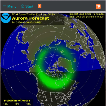
X
Meny
Start
°F