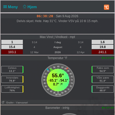
Meny
Hjem
°C
06:38:20
Søn 9 Aug 2026
Delvis skyet. Hete. Høy 31°C. Vinder VSV på 10 til 15 mph.
Max Vind | Vindkast - mpt
1
1.6
3:14
I dag
3:14
15.4
19.8
4
August
4
103.1
241.1
12 Mar
2026
12 Apr
Temperatur °F
6:37:49
60
58
62
Celsius
Føles som
56
64
13.1°
54.5°
54
66
52
55.6°
68
50
70
Innendørs
Våte pære
↑
65.1°
↓
54.1°
48
72
78.8°
51.4°
46
74
0.7°
44
76
Luftfuktighet
Duggpunkt
42
78
76%
48.0°
40
80
|
38
82
36
84
Grafer
- Værvarsel
Barometer - inHg
6:37:49