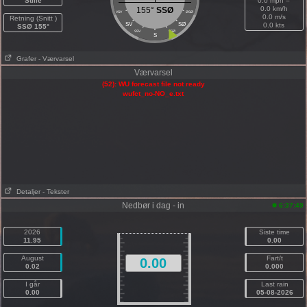
Stille
0.0 mph =
0.0 km/h
155°
SSØ
VSV
ØSØ
0.0 m/s
Retning (Snitt )
SV
SØ
0.0 kts
SSØ 155°
SSV
SSØ
S
Grafer
- Værvarsel
Værvarsel
(52): WU forecast file not ready
wufct_no-NO_e.txt
Detaljer
- Tekster
Nedbør i dag - in
6:37:49
2026
Siste time
11.95
0.00
August
Fart/t
0.00
0.02
0.000
I går
Last rain
0.00
05-08-2026