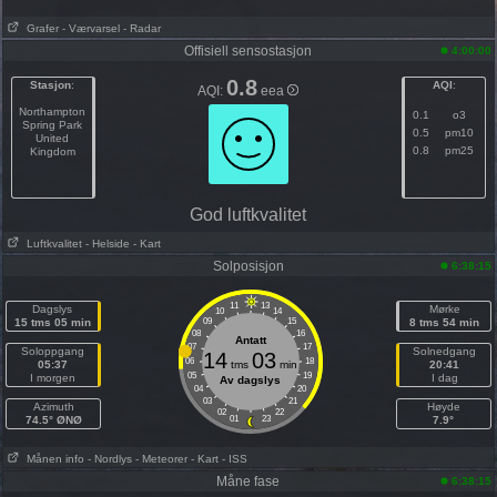
Grafer
- Værvarsel
- Radar
Offisiell sensostasjon
4:00:00
0.8
Stasjon
:
AQI
:
AQI:
eea
Northampton
0.1
o3
Spring Park
0.5
pm10
United
0.8
pm25
Kingdom
God luftkvalitet
Luftkvalitet
- Helside
- Kart
Solposisjon
6:38:15
11
13
Dagslys
Mørke
10
14
15 tms 05 min
09
15
8 tms 54 min
08
16
Antatt
07
17
Soloppgang
Solnedgang
14
03
06
18
05:37
tms
min
20:41
05
19
I morgen
I dag
Av dagslys
04
20
03
21
Azimuth
Høyde
02
22
74.5° ØNØ
01
23
7.9°
Månen info
- Nordlys
- Meteorer
- Kart
- ISS
Måne fase
6:38:15